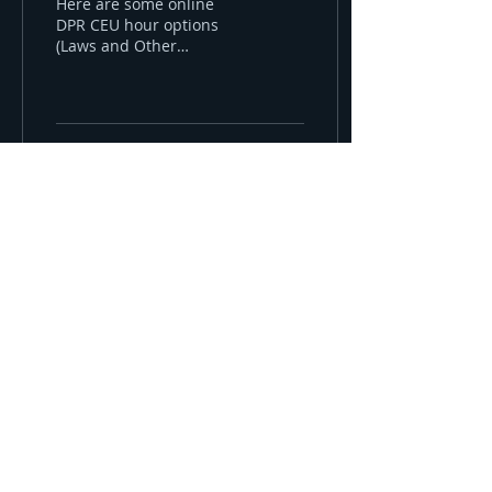
Here are some online
DPR CEU hour options
(Laws and Other
Categories) University of
California Statewide IPM
Program (UCIPM
Courses):...
74
0