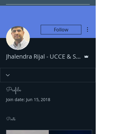
More actions
Follow
Admin
Jhalendra Rijal - UCCE & Statewide IPM Program
Profile
Join date: Jun 15, 2018
Posts