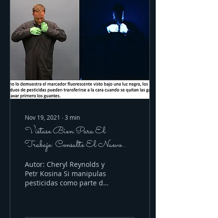
Nov 19, 2021
∙
3
min
Vístase Bien Para El
Trabajo: Consulte El Nuevo
Curso En Línea De UC
Autor: Cheryl Reynolds y
IPM Sobre Equipo De
Petr Kosina Si manipulas
pesticidas como parte de
Protección
tu trabajo, lo más
probable es que usas
algún tipo de equipo...