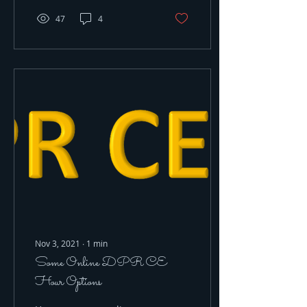
47
4
Nov 3, 2021
∙
1
min
Some Online DPR CE
Hour Options